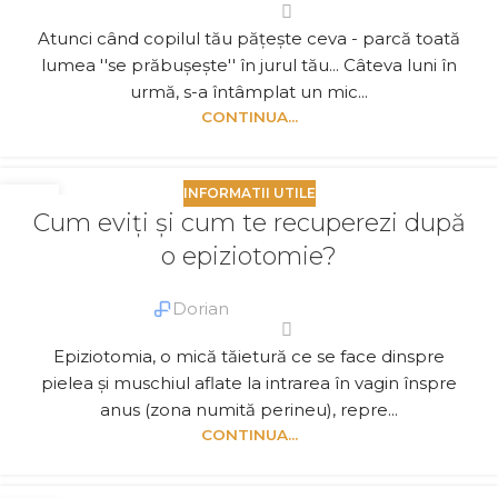
Atunci când copilul tău pățește ceva - parcă toată
lumea ''se prăbușește'' în jurul tău... Câteva luni în
urmă, s-a întâmplat un mic...
CONTINUA...
INFORMATII UTILE
20
Cum eviți și cum te recuperezi după
DEC.
o epiziotomie?
Dorian
Epiziotomia, o mică tăietură ce se face dinspre
pielea și muschiul aflate la intrarea în vagin înspre
anus (zona numită perineu), repre...
CONTINUA...