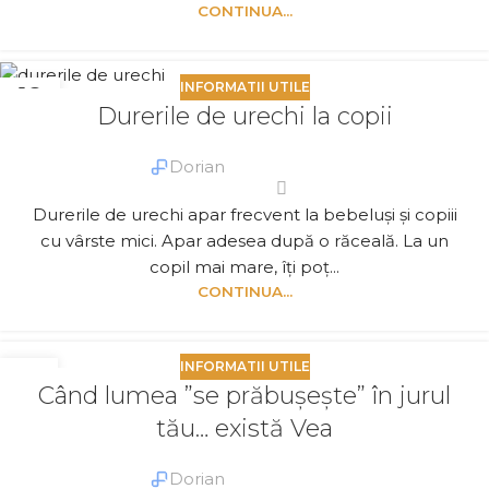
CONTINUA...
INFORMATII UTILE
18
Durerile de urechi la copii
MART.
Dorian
Durerile de urechi apar frecvent la bebeluși și copiii
cu vârste mici. Apar adesea după o răceală. La un
copil mai mare, îți poț...
CONTINUA...
INFORMATII UTILE
25
Când lumea ”se prăbușește” în jurul
FEB.
tău… există Vea
Dorian