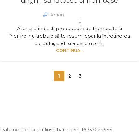
unghii sănătoase și frumoase
Dorian
Atunci când ești preocupată de frumusețe și
îngrijire, nu trebuie să te rezumi doar la întreținerea
corpului, pielii și a părului, ci t...
CONTINUA...
1
2
3
Date de contact Iulius Pharma Srl
, RO37024556