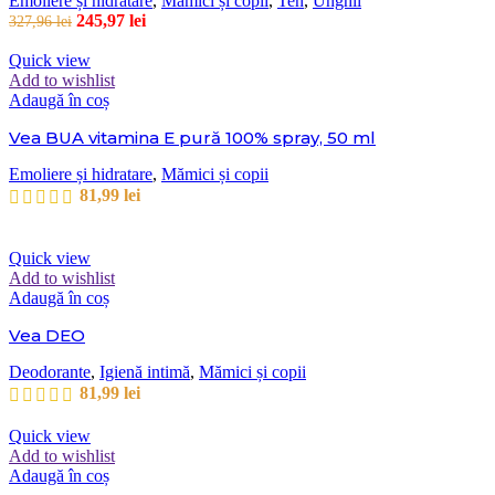
Emoliere și hidratare
,
Mămici și copii
,
Ten
,
Unghii
245,97
lei
327,96
lei
Quick view
Add to wishlist
Adaugă în coș
Vea BUA vitamina E pură 100% spray, 50 ml
Emoliere și hidratare
,
Mămici și copii
81,99
lei
Quick view
Add to wishlist
Adaugă în coș
Vea DEO
Deodorante
,
Igienă intimă
,
Mămici și copii
81,99
lei
Quick view
Add to wishlist
Adaugă în coș