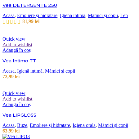
Vea DETERGENTE 250
Acasa
,
Emoliere și hidratare
,
Igienă intimă
,
Mămici și copii
,
Ten
81,99
lei
Quick view
Add to wishlist
Adaugă în coș
Vea Intimo TT
Acasa
,
Igienă intimă
,
Mămici și copii
72,99
lei
Quick view
Add to wishlist
Adaugă în coș
Vea LIPGLOSS
Acasa
,
Buze
,
Emoliere și hidratare
,
Igiena orala
,
Mămici și copii
63,99
lei