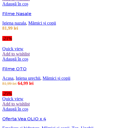
Adaugă în coș
Filme Nasale
Igiena nazala
,
Mămici și copii
81,99
lei
-21%
Quick view
Add to wishlist
Adaugă în coș
Filme OTO
Acasa
,
Igiena urechii
,
Mămici și copii
64,99
lei
81,99
lei
-25%
Quick view
Add to wishlist
Adaugă în coș
Oferta Vea OLIO x 4