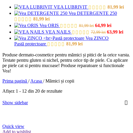
VEA LUBRIVIT
81,99
lei
Vea DETERGENTE 250
81,99
lei
Vea ORIS
64,99
lei
81,99
lei
VEA NAILS
63,99
lei
72,99
lei
Vea ZINCO
Pastă protectoare
81,99
lei
Produse dermato-cosmetice pentru mămici și pitici de la orice varsta.
Testate pentru gluten si nichel, pentru orice tip de piele. Cu aplicare
pe piele cat si pentru mucoase! Produse reparatoare si functionale
Vea!
Prima pagină
/
Acasa
/
Mămici și copii
Afișez 1 - 12 din 20 de rezultate
Show sidebar
Quick view
Add to wishlist