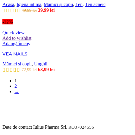
Acasa
,
Igienă intimă
,
Mămici și copii
,
Ten
,
Ten acneic
39,99
lei
49,99
lei
-12%
Quick view
Add to wishlist
Adaugă în coș
VEA NAILS
Mămici și copii
,
Unghii
63,99
lei
72,99
lei
1
2
→
Date de contact Iulius Pharma Srl
, RO37024556