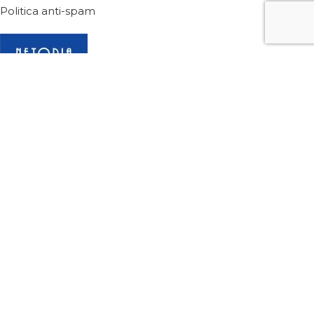
Politica anti-spam
2024 Toate drepturile sunt rezervate vealine.eu
Folosim cookie-uri pentru a vă îmbunătăți experiența pe
site-ul nostru. Prin navigarea pe acest site, sunteți de acord