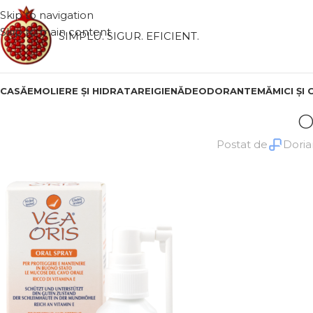
Skip to navigation
Skip to main content
SIMPLU. SIGUR. EFICIENT.
CASĂ
EMOLIERE ȘI HIDRATARE
IGIENĂ
DEODORANTE
MĂMICI ȘI 
O
Postat de
Doria