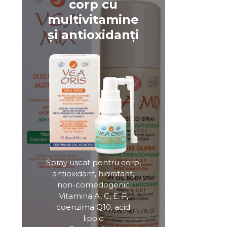
corp cu
multivitamine
și antioxidanți
Spray uscat pentru corp,
antioxidant, hidratant,
non-comedogenic
Vitamina A, C, E, F,
coenzima Q10, acid
lipoic