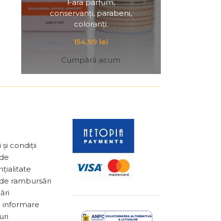
Fara parfum,
conservanți, parabeni,
coloranți.
154,99
lei
Cumpără acum
și condiții
 de
țialitate
 de rambursări
ări
 informare
uri