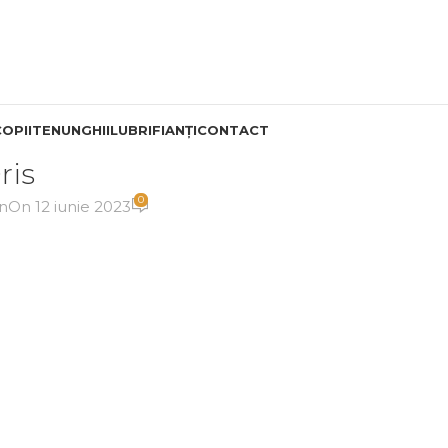
COPII
TEN
UNGHII
LUBRIFIANȚI
CONTACT
ris
0
n
On 12 iunie 2023