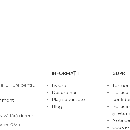
INFORMAȚII
GDPR
nei E Pure pentru
Livrare
Termeni 
Despre noi
Politica
Plăți securizate
confiden
mment
Blog
Politică
și return
ază fără durere!
Nota de
uarie 2024
1
Cookie-