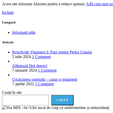
Acest site folosește Akismet pentru a reduce spamul.
Află cum sunt pro
Inchide
Categorii
Informatii utile
Articole
Beneficiile Vitaminei E Pure pentru Pielea Umană
5 iulie 2024
1 Comment
Alăptează fără durere!
7 ianuarie 2024
1 Comment
Uscăciunea vaginală – cauze şi tratament
7 aprilie 2022
1 Comment
Caută în site
CAUTĂ