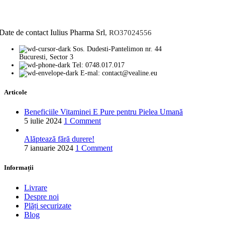
Date de contact Iulius Pharma Srl
, RO37024556
Sos. Dudesti-Pantelimon nr. 44
Bucuresti, Sector 3
Tel: 0748.017.017
E-mal: contact@vealine.eu
Articole
Beneficiile Vitaminei E Pure pentru Pielea Umană
5 iulie 2024
1 Comment
Alăptează fără durere!
7 ianuarie 2024
1 Comment
Informații
Livrare
Despre noi
Plăți securizate
Blog