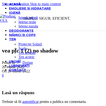
Skip to navigation
Skip to main content
ACASĂ
EMOLIERE ȘI HIDRATARE
IGIENĂ
Igienă intimă
SIMPLU. SIGUR. EFICIENT.
Igiena orala
Igiena nazala
DEODORANTE
MĂMICI ȘI COPII
TEN
Protecție Solară
Scalp
vea pfc 1 (2) no shadow
Ten normal
Ten acneic
UNGHII
Postat de
Dorian
LUBRIFIANȚI
20 martie 2022
CONTACT
On 20 martie 2022
0
Lasă un răspuns
Trebuie să fii
autentificat
pentru a publica un comentariu.