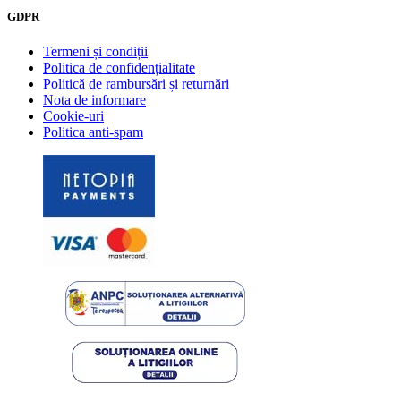
GDPR
Termeni și condiții
Politica de confidențialitate
Politică de rambursări și returnări
Nota de informare
Cookie-uri
Politica anti-spam