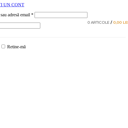
I UN CONT
Obligatoriu
 sau adresă email
*
0
ARTICOLE
/
0,00
LE
oriu
Retine-mă