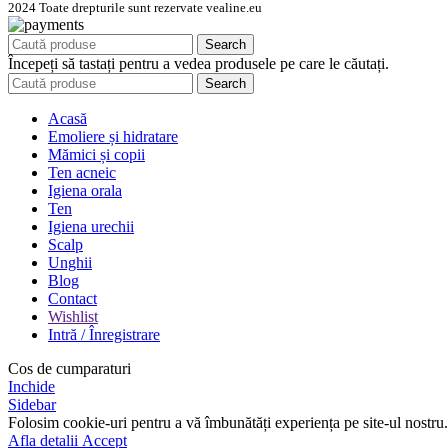
2024 Toate drepturile sunt rezervate vealine.eu
Search
Începeți să tastați pentru a vedea produsele pe care le căutați.
Search
Acasă
Emoliere și hidratare
Mămici și copii
Ten acneic
Igiena orala
Ten
Igiena urechii
Scalp
Unghii
Blog
Contact
Wishlist
Intră / Înregistrare
Cos de cumparaturi
Inchide
Sidebar
Folosim cookie-uri pentru a vă îmbunătăți experiența pe site-ul nostru. 
Afla
Afla detalii
Accept