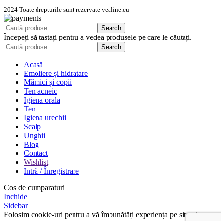
2024 Toate drepturile sunt rezervate vealine.eu
Search
Începeți să tastați pentru a vedea produsele pe care le căutați.
Search
Acasă
Emoliere și hidratare
Mămici și copii
Ten acneic
Igiena orala
Ten
Igiena urechii
Scalp
Unghii
Blog
Contact
Wishlist
Intră / Înregistrare
Cos de cumparaturi
Inchide
Sidebar
Folosim cookie-uri pentru a vă îmbunătăți experiența pe site-ul