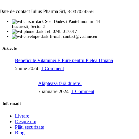
Date de contact Iulius Pharma Srl
, RO37024556
Sos. Dudesti-Pantelimon nr. 44
Bucuresti, Sector 3
Tel: 0748.017.017
E-mal: contact@vealine.eu
Articole
Beneficiile Vitaminei E Pure pentru Pielea Umană
5 iulie 2024
1 Comment
Alăptează fără durere!
7 ianuarie 2024
1 Comment
Informații
Livrare
Despre noi
Plăți securizate
Blog