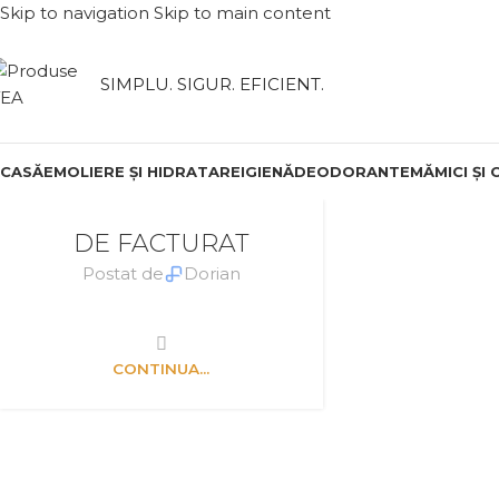
Skip to navigation
Skip to main content
SIMPLU. SIGUR. EFICIENT.
CASĂ
EMOLIERE ȘI HIDRATARE
IGIENĂ
DEODORANTE
MĂMICI ȘI 
DE FACTURAT
Postat de
Dorian
CONTINUA...