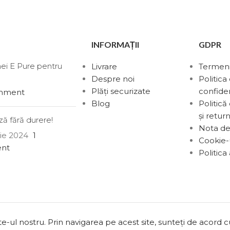
INFORMAȚII
GDPR
nei E Pure pentru
Livrare
Termeni 
Despre noi
Politica
Plăți securizate
confiden
mment
Blog
Politică
și return
ă fără durere!
Nota de
rie 2024
1
Cookie-
nt
Politica
ul nostru. Prin navigarea pe acest site, sunteți de acord cu 