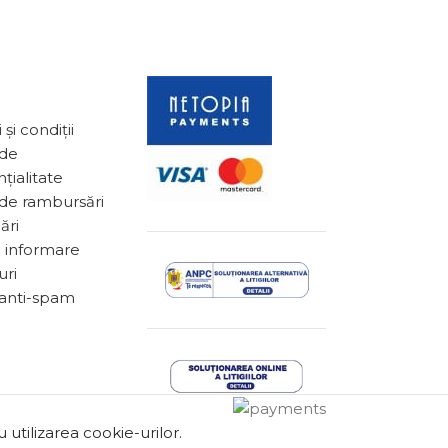
și condiții
 de
țialitate
 de rambursări
ări
 informare
uri
 anti-spam
utilizarea cookie-urilor.