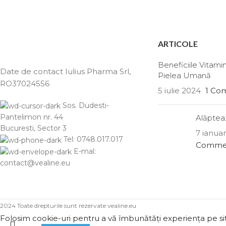
ARTICOLE
Beneficiile Vitami
Date de contact Iulius Pharma Srl
,
Pielea Umană
RO37024556
5 iulie 2024
1 Co
Sos. Dudesti-
Pantelimon nr. 44
Alăpteaz
Bucuresti, Sector 3
7 ianua
Tel: 0748.017.017
Comme
E-mal:
contact@vealine.eu
2024 Toate drepturile sunt rezervate vealine.eu
Folosim cookie-uri pentru a vă îmbunătăți experiența pe site-