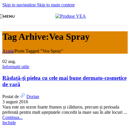
Skip to navigation
Skip to main content
MENU
Tag Arhive:Vea Spray
Acasa
/
Posts Tagged "Vea Spray"
02
aug.
Informatii utile
Răsfață-ți pielea cu cele mai bune dermato-cosmetice
de vară
Postat de
Dorian
3 august 2016
Vara este un sezon foarte frumos și călduros, precum și perioada
preferată pentru mult așteptatele concedii la mare sau în alte locuri ...
Continua...
Inchide