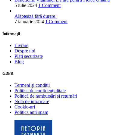
5 iulie 2024
1 Comment
Alăptează fără durere!
7 ianuarie 2024
1 Comment
Informații
Livrare
Despre noi
Plăți securizate
Blog
GDPR
Termeni și condiții
Politica de confidențialitate
Politică de rambursări și returnări
Nota de informare
Cookie-uri
Politica anti-spam