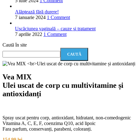
5 iulie 2024
1 Comment
Alăptează fără durere!
7 ianuarie 2024
1 Comment
Uscăciunea vaginală – cauze şi tratament
7 aprilie 2022
1 Comment
Caută în site
CAUTĂ
Vea MIX
Ulei uscat de corp cu multivitamine și
antioxidanți
Spray uscat pentru corp, antioxidant, hidratant, non-comedogenic
Vitamina A, C, E, F, coenzima Q10, acid lipoic
Fara parfum, conservanți, parabeni, coloranți.
154,99
lei