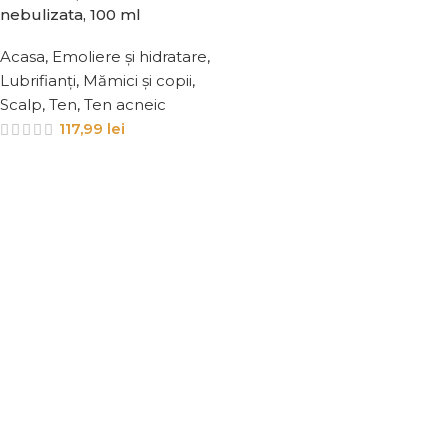
nebulizata, 100 ml
Acasa
,
Emoliere și hidratare
,
Lubrifianți
,
Mămici și copii
,
Scalp
,
Ten
,
Ten acneic
117,99
lei