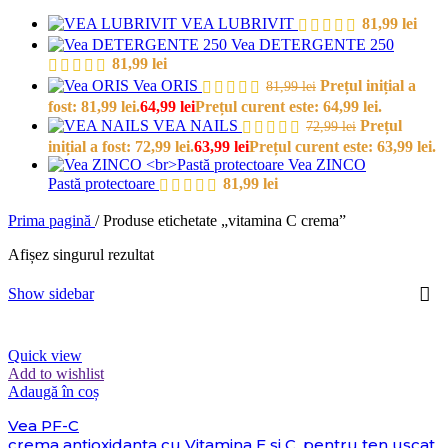
VEA LUBRIVIT
81,99
lei
Vea DETERGENTE 250
81,99
lei
Vea ORIS
Prețul inițial a
81,99
lei
fost: 81,99 lei.
64,99
lei
Prețul curent este: 64,99 lei.
VEA NAILS
Prețul
72,99
lei
inițial a fost: 72,99 lei.
63,99
lei
Prețul curent este: 63,99 lei.
Vea ZINCO
Pastă protectoare
81,99
lei
Prima pagină
/
Produse etichetate „vitamina C crema”
Afișez singurul rezultat
Show sidebar
Quick view
Add to wishlist
Adaugă în coș
Vea PF-C
crema antioxidanta cu Vitamina E si C, pentru ten uscat