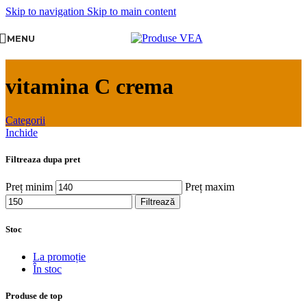
Skip to navigation
Skip to main content
MENU
vitamina C crema
Categorii
Inchide
Filtreaza dupa pret
Preț minim
Preț maxim
Filtrează
Stoc
La promoție
În stoc
Produse de top