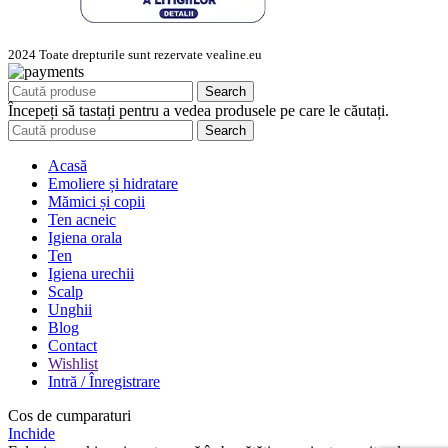
2024 Toate drepturile sunt rezervate vealine.eu
Search
Începeți să tastați pentru a vedea produsele pe care le căutați.
Search
Acasă
Emoliere și hidratare
Mămici și copii
Ten acneic
Igiena orala
Ten
Igiena urechii
Scalp
Unghii
Blog
Contact
Wishlist
Intră / Înregistrare
Cos de cumparaturi
Inchide