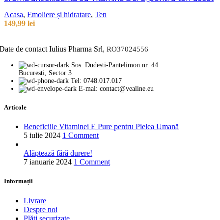
Acasa
,
Emoliere și hidratare
,
Ten
149,99
lei
Date de contact Iulius Pharma Srl
, RO37024556
Sos. Dudesti-Pantelimon nr. 44
Bucuresti, Sector 3
Tel: 0748.017.017
E-mal: contact@vealine.eu
Articole
Beneficiile Vitaminei E Pure pentru Pielea Umană
5 iulie 2024
1 Comment
Alăptează fără durere!
7 ianuarie 2024
1 Comment
Informații
Livrare
Despre noi
Plăți securizate