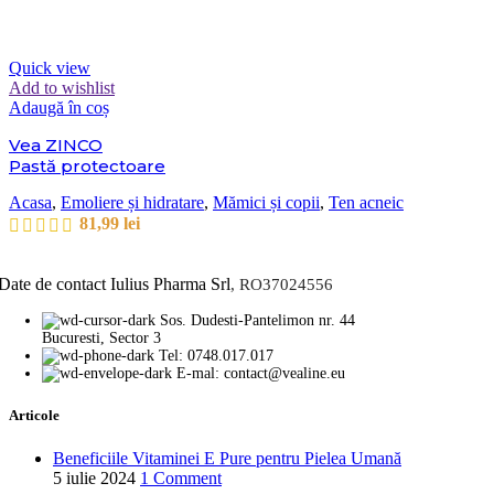
Quick view
Add to wishlist
Adaugă în coș
Vea ZINCO
Pastă protectoare
Acasa
,
Emoliere și hidratare
,
Mămici și copii
,
Ten acneic
81,99
lei
Date de contact Iulius Pharma Srl
, RO37024556
Sos. Dudesti-Pantelimon nr. 44
Bucuresti, Sector 3
Tel: 0748.017.017
E-mal: contact@vealine.eu
Articole
Beneficiile Vitaminei E Pure pentru Pielea Umană
5 iulie 2024
1 Comment