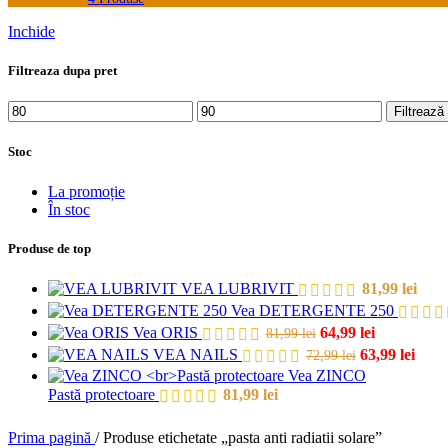
Inchide
Filtreaza dupa pret
Preț
Preț
Filtrează
minim
maxim
Stoc
La promoție
În stoc
Produse de top
VEA LUBRIVIT
81,99
lei
Vea DETERGENTE 250
Prețul
Prețul
Vea ORIS
64,99
lei
81,99
lei
inițial
curent
Prețul
Preț
VEA NAILS
63,99
lei
72,99
lei
a
este:
inițial
cure
Vea ZINCO
fost:
64,99 lei.
a
este:
Pastă protectoare
81,99
lei
81,99 lei.
fost:
63,99
72,99 lei.
Prima pagină
/
Produse etichetate „pasta anti radiatii solare”