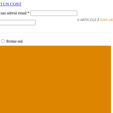
I UN CONT
Obligatoriu
 sau adresă email
*
0
ARTICOLE
/
0,00
LE
oriu
Retine-mă