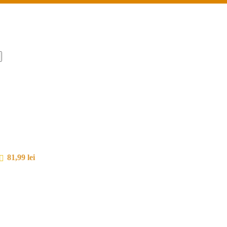
81,99
lei
ul
nt
 lei.