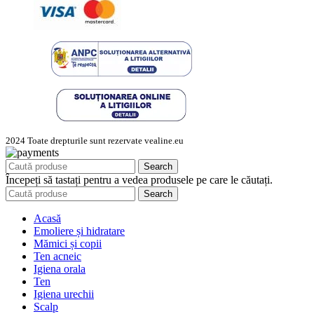
2024 Toate drepturile sunt rezervate vealine.eu
Search
Începeți să tastați pentru a vedea produsele pe care le căutați.
Search
Acasă
Emoliere și hidratare
Mămici și copii
Ten acneic
Igiena orala
Ten
Igiena urechii
Scalp