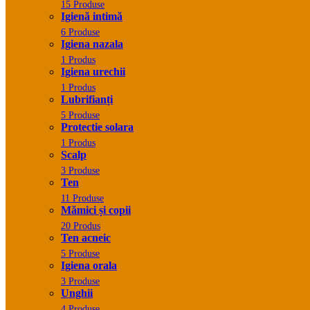
15 Produse
Igienă intimă
6 Produse
Igiena nazala
1 Produs
Igiena urechii
1 Produs
Lubrifianți
5 Produse
Protectie solara
1 Produs
Scalp
3 Produse
Ten
11 Produse
Mămici și copii
20 Produs
Ten acneic
5 Produse
Igiena orala
3 Produse
Unghii
4 Produse