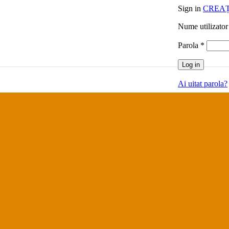
Sign in
CREAȚ
Nume utilizator
Obligat
Parola
*
Log in
Ai uitat parola?