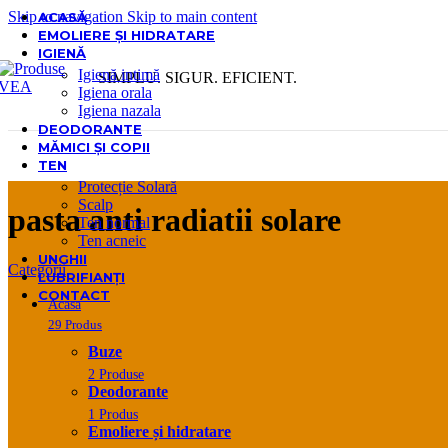
Skip to navigation
Skip to main content
ACASĂ
EMOLIERE ȘI HIDRATARE
IGIENĂ
Igienă intimă
SIMPLU. SIGUR. EFICIENT.
Igiena orala
Igiena nazala
DEODORANTE
MĂMICI ȘI COPII
TEN
Protecție Solară
Scalp
pasta anti radiatii solare
Ten normal
Ten acneic
UNGHII
Categorii
LUBRIFIANȚI
CONTACT
Acasa
29 Produs
Buze
2 Produse
Deodorante
1 Produs
Emoliere și hidratare