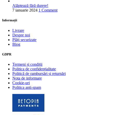
Alăptează fără durere!
7 ianuarie 2024
1 Comment
Informații
Livrare
Despre noi
Plăți securizate
Blog
GDPR
Termeni și condiții
Politica de confidențialitate
Politică de rambursări și returnări
Nota de informare
Cookie-uri
Politica anti-spam