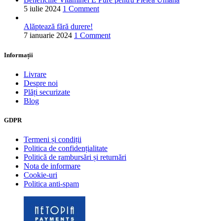
5 iulie 2024
1 Comment
Alăptează fără durere!
7 ianuarie 2024
1 Comment
Informații
Livrare
Despre noi
Plăți securizate
Blog
GDPR
Termeni și condiții
Politica de confidențialitate
Politică de rambursări și returnări
Nota de informare
Cookie-uri
Politica anti-spam