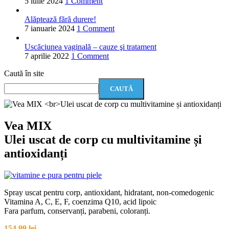
5 iulie 2024
1 Comment
Alăptează fără durere!
7 ianuarie 2024
1 Comment
Uscăciunea vaginală – cauze şi tratament
7 aprilie 2022
1 Comment
Caută în site
CAUTĂ
Vea MIX
Ulei uscat de corp cu multivitamine și
antioxidanți
Spray uscat pentru corp, antioxidant, hidratant, non-comedogenic
Vitamina A, C, E, F, coenzima Q10, acid lipoic
Fara parfum, conservanți, parabeni, coloranți.
154,99
lei