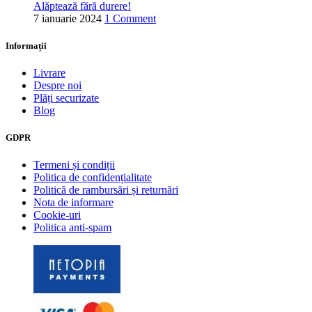
Alăptează fără durere!
7 ianuarie 2024
1 Comment
Informații
Livrare
Despre noi
Plăți securizate
Blog
GDPR
Termeni și condiții
Politica de confidențialitate
Politică de rambursări și returnări
Nota de informare
Cookie-uri
Politica anti-spam