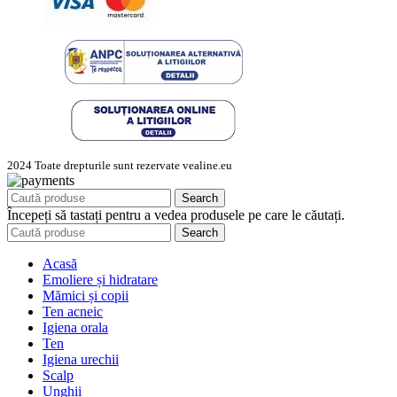
2024 Toate drepturile sunt rezervate vealine.eu
Search
Începeți să tastați pentru a vedea produsele pe care le căutați.
Search
Acasă
Emoliere și hidratare
Mămici și copii
Ten acneic
Igiena orala
Ten
Igiena urechii
Scalp
Unghii