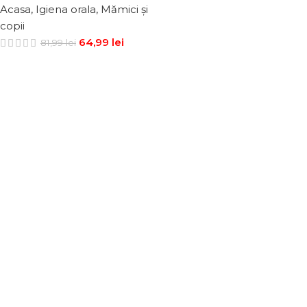
Acasa
,
Igiena orala
,
Mămici și
copii
64,99
lei
81,99
lei