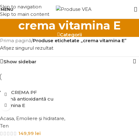
Skip to navigation
MENU
Skip to main content
crema vitamina E
Categorii
Prima pagină
/
Produse etichetate „crema vitamina E”
Afișez singurul rezultat
Show sidebar
VEA CREMA PF
cremă antioxidantă cu
Vitamina E
Acasa
,
Emoliere și hidratare
,
Ten
149,99
lei